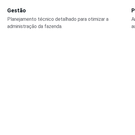
Gestão
P
Planejamento técnico detalhado para otimizar a 
A
administração da fazenda.
a
Assine nossa newsletter
Dicas práticas para melhorar seu rebanho
 nome