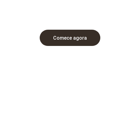
stratégias reprodutivas que garantem mais bezerros e mais lucr
Comece agora
★★★★★
AVALIAÇÃO: 4,9/5