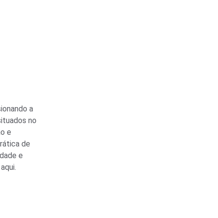
ionando a 
ituados no 
o e 
rática de 
dade e 
aqui.